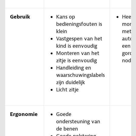
Gebruik
Kans op
Heeft 
bedieningsfouten is
mont
klein
met d
Vastgespen van het
autog
kind is eenvoudig
een l
Monteren van het
gorde
zitje is eenvoudig
nodig
Handleiding en
waarschuwingslabels
zijn duidelijk
Licht zitje
Ergonomie
Goede
ondersteuning van
de benen