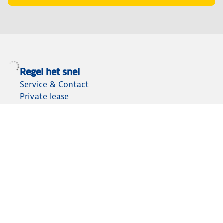
Regel het snel
Service & Contact
Private lease
ANWB Autoverkoopservice
Occasions
Alles voor je auto
Vignetten & Milieustickers
Auto artikelen
Laadpassen
Over ANWB
Werken bij ANWB
Vereniging en bedrijf
Voor de pers