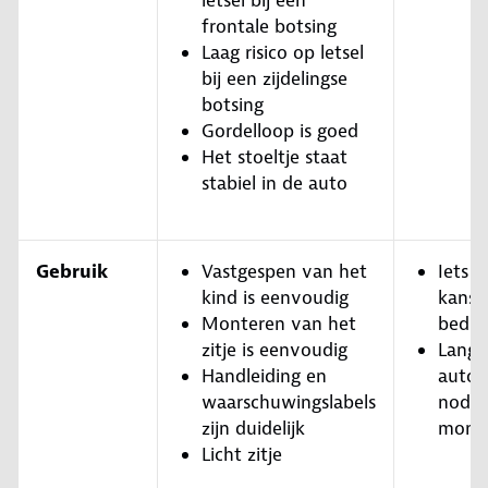
letsel bij een
frontale botsing
Laag risico op letsel
bij een zijdelingse
botsing
Gordelloop is goed
Het stoeltje staat
stabiel in de auto
Gebruik
Vastgespen van het
Iets 
kind is eenvoudig
kans 
Monteren van het
bedie
zitje is eenvoudig
Lange
Handleiding en
autog
waarschuwingslabels
nodig
zijn duidelijk
monta
Licht zitje