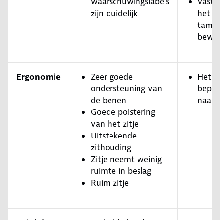
waarschuwingslabels
Vastg
zijn duidelijk
het ki
tameli
bewer
Ergonomie
Zeer goede
Het k
ondersteuning van
beper
de benen
naar 
Goede polstering
van het zitje
Uitstekende
zithouding
Zitje neemt weinig
ruimte in beslag
Ruim zitje