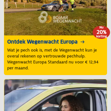
Nu
20%
korting
Ontdek Wegenwacht Europa
Wat je pech ook is, met de Wegenwacht kun je
overal rekenen op vertrouwde pechhulp.
Wegenwacht Europa Standaard nu voor € 12,94
per maand.