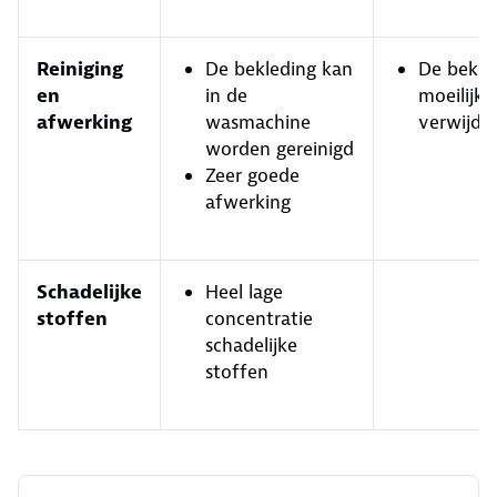
Reiniging
De bekleding kan
De bekled
en
in de
moeilijk 
afwerking
wasmachine
verwijde
worden gereinigd
Zeer goede
afwerking
Schadelijke
Heel lage
stoffen
concentratie
schadelijke
stoffen