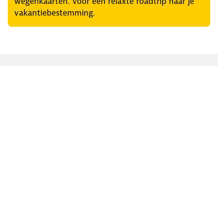
wegenkaarten. Voor een relaxte roadtrip naar je
vakantiebestemming.
Regel het snel
Service & Contact
Private lease
ANWB Autoverkoopservice
Occasions
Alles voor je auto
Vignetten & Milieustickers
Auto artikelen
Laadpassen
Over ANWB
Werken bij ANWB