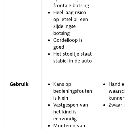
frontale botsing
Heel laag risico
op letsel bij een
zijdelingse
botsing
Gordelloop is
goed
Het stoeltje staat
stabiel in de auto
Gebruik
Kans op
Handleid
bedieningsfouten
waarschu
is klein
kunnen b
Vastgespen van
Zwaar zit
het kind is
eenvoudig
Monteren van