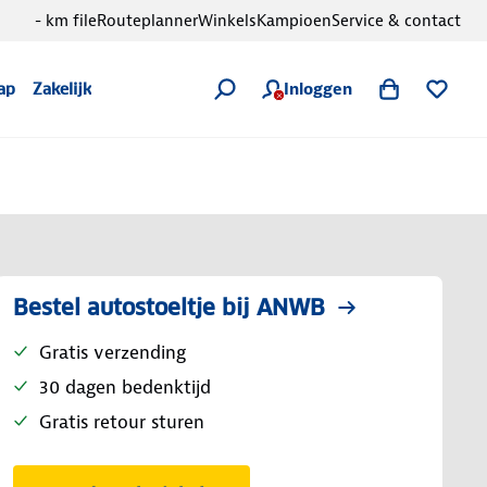
- km file
Routeplanner
Winkels
Kampioen
Service & contact
Inloggen
ap
Zakelijk
Bestel autostoeltje bij ANWB
Gratis verzending
30 dagen bedenktijd
Gratis retour sturen