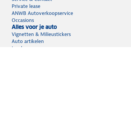
Private lease
ANWB Autoverkoopservice
Occasions
Alles voor je auto
Vignetten & Milieustickers
Auto artikelen
Laadpassen
Over ANWB
Werken bij ANWB
Vereniging en bedrijf
Voor de pers
Voorbereid op weg
Wegenwacht
Autoverzekering
Onderweg app