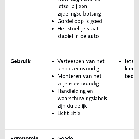
letsel bij een
zijdelingse botsing
Gordelloop is goed
Het stoeltje staat
stabiel in de auto
Gebruik
Vastgespen van het
Iets 
kind is eenvoudig
kans 
Monteren van het
bedie
zitje is eenvoudig
Handleiding en
waarschuwingslabels
zijn duidelijk
Licht zitje
Ergonomie
Goede