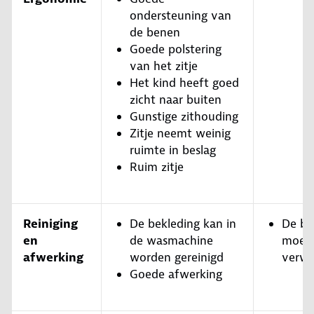
ondersteuning van
de benen
Goede polstering
van het zitje
Het kind heeft goed
zicht naar buiten
Gunstige zithouding
Zitje neemt weinig
ruimte in beslag
Ruim zitje
Reiniging
De bekleding kan in
De be
en
de wasmachine
moeili
afwerking
worden gereinigd
verwi
Goede afwerking