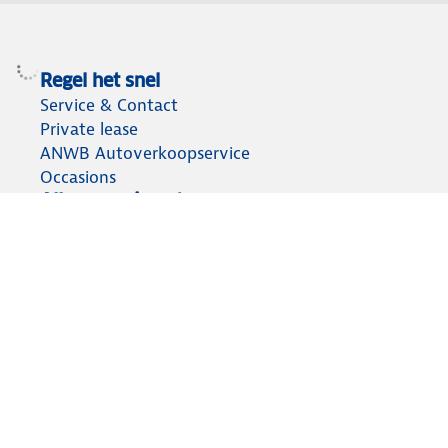
Regel het snel
Service & Contact
Private lease
ANWB Autoverkoopservice
Occasions
Alles voor je auto
Vignetten & Milieustickers
Auto artikelen
Laadpassen
Over ANWB
Werken bij ANWB
Vereniging en bedrijf
Voor de pers
Voorbereid op weg
Wegenwacht
Autoverzekering