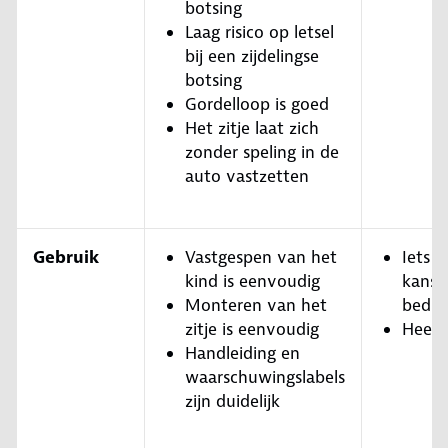
botsing
Laag risico op letsel
bij een zijdelingse
botsing
Gordelloop is goed
Het zitje laat zich
zonder speling in de
auto vastzetten
Gebruik
Vastgespen van het
Iets 
kind is eenvoudig
kans 
Monteren van het
bedie
zitje is eenvoudig
Heel z
Handleiding en
waarschuwingslabels
zijn duidelijk