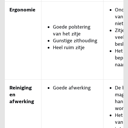
Ergonomie
Onder
van d
niet 
Goede polstering
Zitje 
van het zitje
veel r
Gunstige zithouding
besla
Heel ruim zitje
Het k
beper
naar 
Reiniging
Goede afwerking
De be
en
mag a
afwerking
hand 
word
Het v
van d