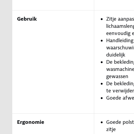
Gebruik
Zitje aanpa
lichaamslen
eenvoudig e
Handleiding
waarschuwin
duidelijk
De bekledin
wasmachin
gewassen
De bekledin
te verwijde
Goede afwe
Ergonomie
Goede polst
zitje