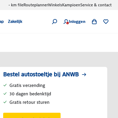
- km file
Routeplanner
Winkels
Kampioen
Service & contact
Inloggen
ap
Zakelijk
Bestel autostoeltje bij ANWB
Gratis verzending
30 dagen bedenktijd
Gratis retour sturen