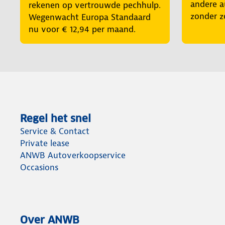
andere a
rekenen op vertrouwde pechhulp.
zonder z
Wegenwacht Europa Standaard
nu voor € 12,94 per maand.
Regel het snel
Service & Contact
Private lease
ANWB Autoverkoopservice
Occasions
Over ANWB