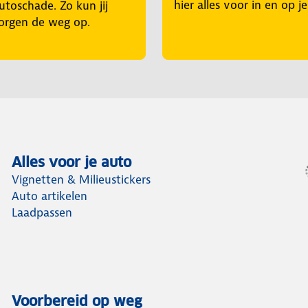
hier alles voor in en op j
utoschade. Zo kun jij
orgen de weg op.
Alles voor je auto
Vignetten & Milieustickers
Auto artikelen
Laadpassen
Voorbereid op weg