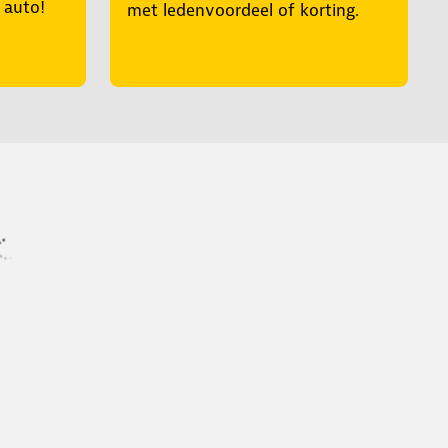
e auto!
met ledenvoordeel of korting.