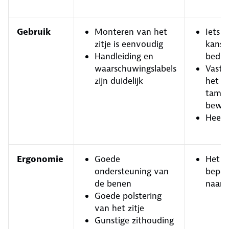
Gebruik
Monteren van het
Iets 
zitje is eenvoudig
kans 
Handleiding en
bedie
waarschuwingslabels
Vastg
zijn duidelijk
het ki
tameli
bewer
Heel z
Ergonomie
Goede
Het k
ondersteuning van
beper
de benen
naar 
Goede polstering
van het zitje
Gunstige zithouding