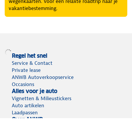
wegenkaarten. Voor een relaxte roadtrip naar je
vakantiebestemming.
Regel het snel
Service & Contact
Private lease
ANWB Autoverkoopservice
Occasions
Alles voor je auto
Vignetten & Milieustickers
Auto artikelen
Laadpassen
Over ANWB
Werken bij ANWB