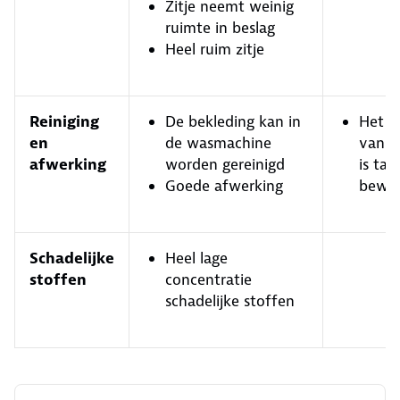
Zitje neemt weinig
ruimte in beslag
Heel ruim zitje
Reiniging
De bekleding kan in
Het v
en
de wasmachine
van d
afwerking
worden gereinigd
is tam
Goede afwerking
bewer
Schadelijke
Heel lage
stoffen
concentratie
schadelijke stoffen