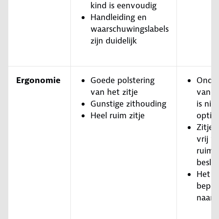
kind is eenvoudig
Handleiding en
waarschuwingslabels
zijn duidelijk
Ergonomie
Goede polstering
Onder
van het zitje
van d
Gunstige zithouding
is niet
Heel ruim zitje
optim
Zitje
vrij v
ruimt
besla
Het k
beper
naar 