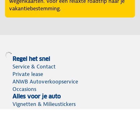
wegenkaarten. Voor een relaxte roadtrip naar je
vakantiebestemming.
Regel het snel
Service & Contact
Private lease
ANWB Autoverkoopservice
Occasions
Alles voor je auto
Vignetten & Milieustickers
Auto artikelen
Laadpassen
Over ANWB
Werken bij ANWB