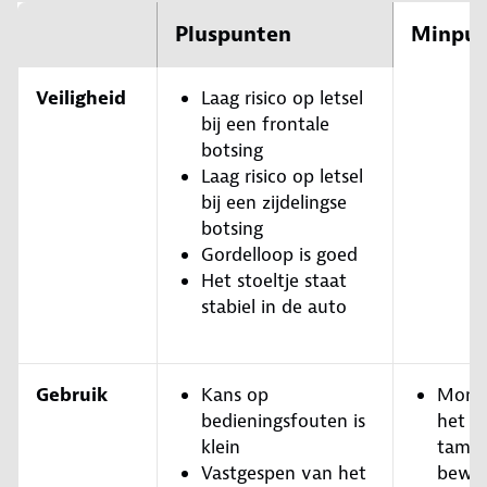
Pluspunten
Minpun
Veiligheid
Laag risico op letsel
bij een frontale
botsing
Laag risico op letsel
bij een zijdelingse
botsing
Gordelloop is goed
Het stoeltje staat
stabiel in de auto
Gebruik
Kans op
Mont
bedieningsfouten is
het zi
klein
tameli
Vastgespen van het
bewer