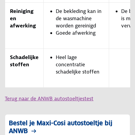
Reiniging
De bekleding kan in
De be
en
de wasmachine
is moe
afwerking
worden gereinigd
verwi
Goede afwerking
Schadelijke
Heel lage
stoffen
concentratie
schadelijke stoffen
Terug naar de ANWB autostoeltjestest
Bestel je Maxi-Cosi autostoeltje bij
ANWB