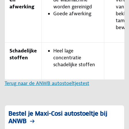
afwerking
worden gereinigd
van d
Goede afwerking
bekled
tameli
bewer
Schadelijke
Heel lage
stoffen
concentratie
schadelijke stoffen
Terug naar de ANWB autostoeltjestest
Bestel je Maxi-Cosi autostoeltje bij
ANWB