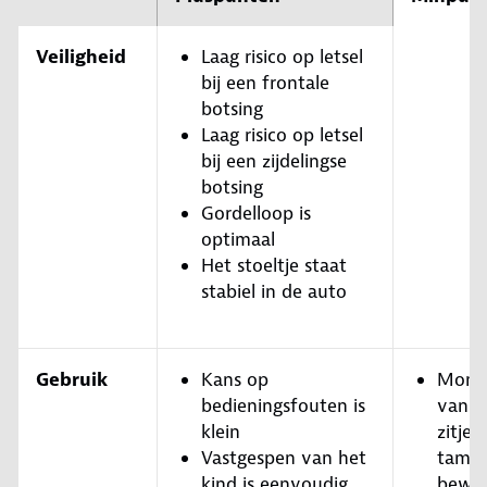
Veiligheid
Laag risico op letsel
bij een frontale
botsing
Laag risico op letsel
bij een zijdelingse
botsing
Gordelloop is
optimaal
Het stoeltje staat
stabiel in de auto
Gebruik
Kans op
Mont
bedieningsfouten is
van h
klein
zitje i
Vastgespen van het
tameli
kind is eenvoudig
bewer