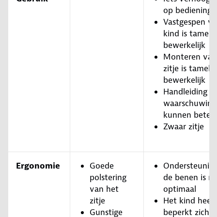
op bedienings
Vastgespen va
kind is tamelij
bewerkelijk
Monteren van
zitje is tamelij
bewerkelijk
Handleiding e
waarschuwings
kunnen beter
Zwaar zitje
Ergonomie
Goede
Ondersteunin
polstering
de benen is ni
van het
optimaal
zitje
Het kind heef
Gunstige
beperkt zicht 