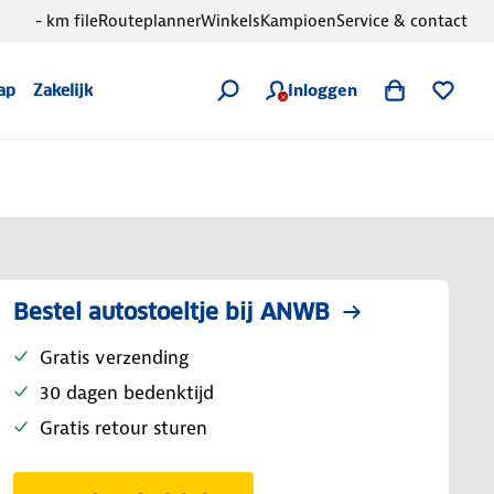
- km file
Routeplanner
Winkels
Kampioen
Service & contact
Inloggen
ap
Zakelijk
Bestel autostoeltje bij ANWB
Gratis verzending
30 dagen bedenktijd
Gratis retour sturen