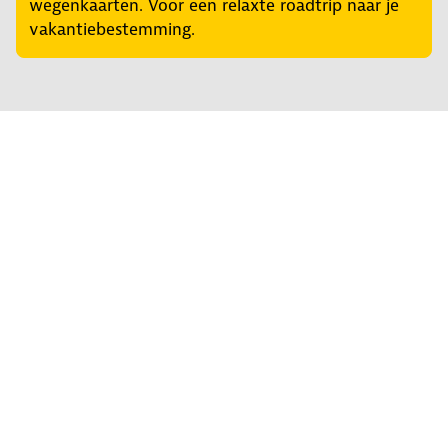
wegenkaarten. Voor een relaxte roadtrip naar je
vakantiebestemming.
Regel het snel
Service & Contact
Private lease
ANWB Autoverkoopservice
Occasions
Alles voor je auto
Vignetten & Milieustickers
Auto artikelen
Laadpassen
Over ANWB
Werken bij ANWB