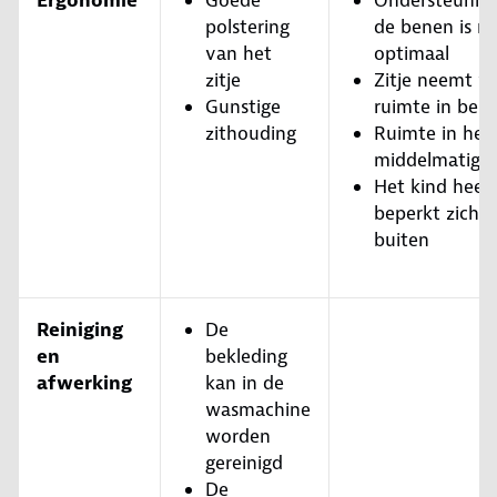
Ergonomie
Goede
Ondersteunin
polstering
de benen is ni
van het
optimaal
zitje
Zitje neemt vri
Gunstige
ruimte in besl
zithouding
Ruimte in het z
middelmatig
Het kind heef
beperkt zicht 
buiten
Reiniging
De
en
bekleding
afwerking
kan in de
wasmachine
worden
gereinigd
De