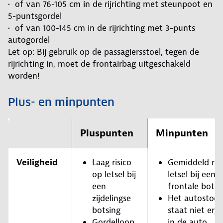
• of van 76-105 cm in de rijrichting met steunpoot en
5-puntsgordel
• of van 100-145 cm in de rijrichting met 3-punts
autogordel
Let op: Bij gebruik op de passagiersstoel, tegen de
rijrichting in, moet de frontairbag uitgeschakeld
worden!
Plus- en minpunten
Pluspunten
Minpunten
Veiligheid
Laag risico
Gemiddeld ris
op letsel bij
letsel bij een
een
frontale botsi
zijdelingse
Het autostoelt
botsing
staat niet erg 
Gordelloop
in de auto