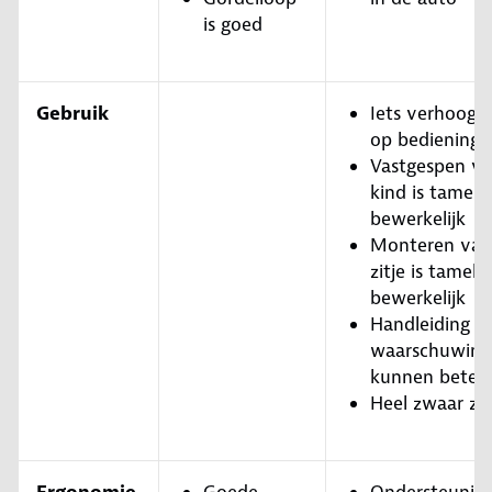
is goed
Gebruik
Iets verhoogd
op bedienings
Vastgespen va
kind is tamelij
bewerkelijk
Monteren van
zitje is tamelij
bewerkelijk
Handleiding e
waarschuwings
kunnen beter
Heel zwaar zit