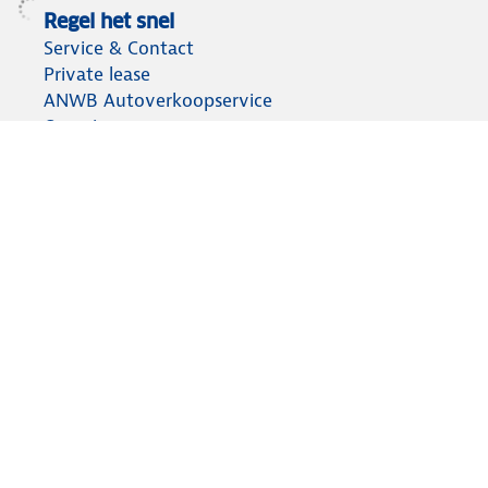
Regel het snel
Service & Contact
Private lease
ANWB Autoverkoopservice
Occasions
Alles voor je auto
Vignetten & Milieustickers
Auto artikelen
Laadpassen
Over ANWB
Werken bij ANWB
Vereniging en bedrijf
Voor de pers
Voorbereid op weg
Wegenwacht
Autoverzekering
Onderweg app