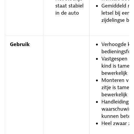
staat stabiel
Gemiddeld ris
in de auto
letsel bij een
zijdelingse bo
Gebruik
Verhoogde ka
bedieningsfo
Vastgespen v
kind is tamelij
bewerkelijk
Monteren van
zitje is tamelij
bewerkelijk
Handleiding e
waarschuwing
kunnen beter
Heel zwaar zit