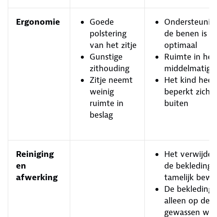
Ergonomie
Goede
Ondersteunin
polstering
de benen is ni
van het zitje
optimaal
Gunstige
Ruimte in het z
zithouding
middelmatig
Zitje neemt
Het kind heef
weinig
beperkt zicht
ruimte in
buiten
beslag
Reiniging
Het verwijder
en
de bekleding i
afwerking
tamelijk bewer
De bekleding
alleen op de 
gewassen wo