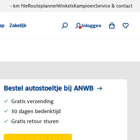
- km file
Routeplanner
Winkels
Kampioen
Service & contact
Inloggen
ap
Zakelijk
Bestel autostoeltje bij ANWB
Gratis verzending
30 dagen bedenktijd
Gratis retour sturen