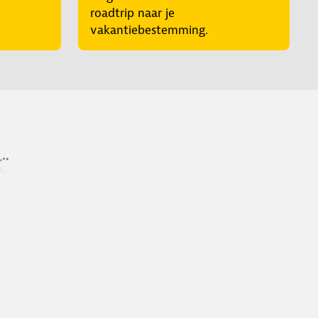
roadtrip naar je
vakantiebestemming.