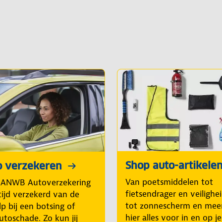
Shop auto-artikele
o verzekeren
Van poetsmiddelen tot
 ANWB Autoverzekering
fietsendrager en veilighe
tijd verzekerd van de
tot zonnescherm en mee
p bij een botsing of
hier alles voor in en op j
utoschade. Zo kun jij