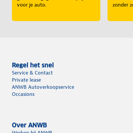
voor je auto.
zonder z
Regel het snel
Service & Contact
Private lease
ANWB Autoverkoopservice
Occasions
Over ANWB
Werken bij ANWB