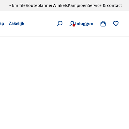
- km file
Routeplanner
Winkels
Kampioen
Service & contact
Inloggen
ap
Zakelijk