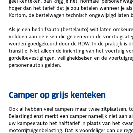
geel kenteken, dan krijg je het 'normale' personenwag
hoger dan het tarief dat je zou betalen wanneer je als 
Kortom, de bestelwagen technisch ongewijzigd laten b
Als je een bedrijfsauto (bestelauto) wilt laten omkeu
voldoen aan de eisen die gelden voor de voertuigcate
worden goedgekeurd door de RDW. In de praktijk is di
transitie. Niet alleen de inrichting van het voertuig v
gordelbevestigingen, veiligheidseisen en de voertuig
personenauto's gelden.
Camper op grijs kenteken
Ook al hebben veel campers maar twee zitplaatsen, to
Belastingdienst merkt een camper namelijk niet aan al
uw kampeerauto het halftarief in plaats van het kwart
motorrijtuigenbelasting. Dat is voordeliger dan de rege