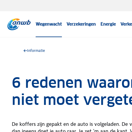
Wegenwacht
Verzekeringen
Energie
Verke
Informatie
6 redenen waar
niet moet verget
De koffers zijn gepakt en de auto is volgeladen. De va
dan ineens doet je auto raar. Je zet 'm aan de kant. 