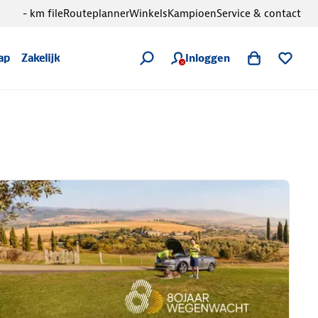
- km file
Routeplanner
Winkels
Kampioen
Service & contact
Inloggen
ap
Zakelijk