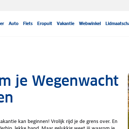
er
Auto
Fiets
Eropuit
Vakantie
Webwinkel
Lidmaatsch
om je Wegenwacht
en
kantie kan beginnen! Vrolijk rijd je de grens over. En
Verhip, lekke band. Maar gelukkig weet jij waarom je