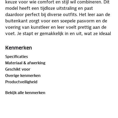
keuze voor wie comfort en stijl wil combineren. Dit
model heeft een tijdloze uitstraling en past
daardoor perfect bij diverse outfits. Het leer aan de
buitenkant zorgt voor een soepele pasvorm en de
voering van kunstleer en leer voelt prettig aan de
voet. Je stapt er gemakkelijk in en uit, wat ze ideaal
maakt voor dagelijks gebruik. De slippers bieden een
fijne demping, waardoor elke stap zacht aanvoelt en
Kenmerken
je voeten minder snel vermoeid raken. Het materiaal
Specificaties
vormt zich soepel om je voeten heen, wat bijdraagt
Materiaal & afwerking
aan een ontspannen loopgevoel. De normale tot iets
Geschikt voor
bredere wijdte zorgt ervoor dat je voeten
Overige kenmerken
voldoende ruimte hebben en comfortabel zitten. Of
Productveiligheid
je nu een ontspannen dag thuis hebt of een korte
wandeling maakt, deze slippers bieden je een
Bekijk alle kenmerken
prettige ondersteuning. Dit zijn fijne slippers voor
dagelijks comfort.