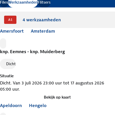
Verkeersinformatie bijgewerkt
Files
Werkzaamheden
Flitsers
.
4
werkzaamheden
A1
Amersfoort
Amsterdam
Werkzaamheden
knp. Eemnes - knp. Muiderberg
Dicht
Situatie
Dicht. Van 3 juli 2026 23:00 uur tot 17 augustus 2026
05:00 uur.
Bekijk op kaart
Apeldoorn
Hengelo