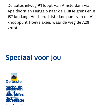
De autosnelweg
A1
loopt van Amsterdam via
Apeldoorn en Hengelo naar de Duitse grens en is
157 km lang. Het beruchtste knelpunt van de A1 is
knooppunt Hoevelaken, waar de weg de A28
kruist.
Speciaal voor jou
Ook alles voor de autovakantie?
ANWB Autoverzekeringen
Eenvoudig en met korting
De beste
pechhulp,
Shop van
Goed
Parkeren
altijd
dakkoffer
verzekerd
met je
dichtbij
tot
bij schade
mobiel