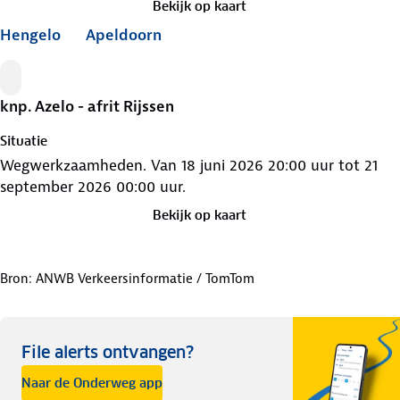
Bekijk op kaart
Hengelo
Apeldoorn
Werkzaamheden
knp. Azelo - afrit Rijssen
Situatie
Wegwerkzaamheden. Van 18 juni 2026 20:00 uur tot 21
september 2026 00:00 uur.
Bekijk op kaart
Bron: ANWB Verkeersinformatie / TomTom
File alerts ontvangen?
Naar de Onderweg app