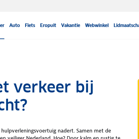
er
Auto
Fiets
Eropuit
Vakantie
Webwinkel
Lidmaatsch
t verkeer bij
cht?
 hulpverleningsvoertuig nadert. Samen met de
een veiliger Nederland. Hoe? Door kalm en rustig te