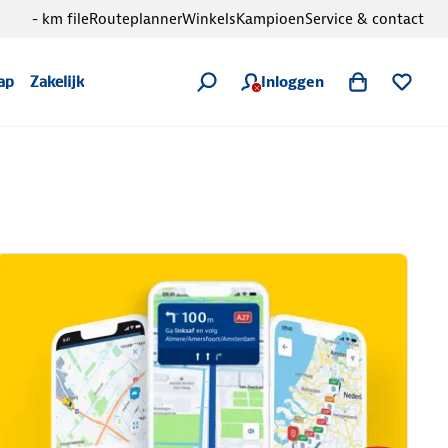
- km file
Routeplanner
Winkels
Kampioen
Service & contact
Inloggen
ap
Zakelijk