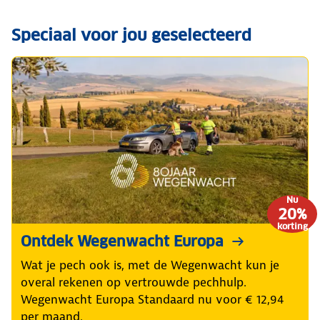
Speciaal voor jou geselecteerd
Nu
20%
korting
Ontdek Wegenwacht Europa
Wat je pech ook is, met de Wegenwacht kun je
overal rekenen op vertrouwde pechhulp.
Wegenwacht Europa Standaard nu voor € 12,94
per maand.