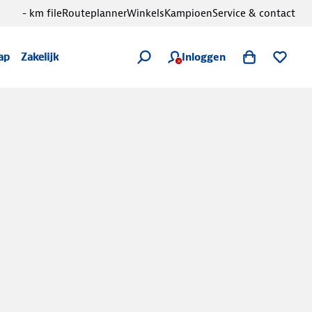
- km file
Routeplanner
Winkels
Kampioen
Service & contact
Inloggen
ap
Zakelijk