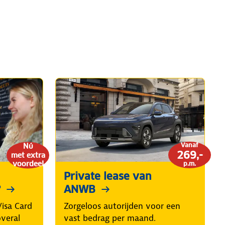
Vanaf
Nú
269,-
met extra
voordeel
p.m.
Private lease van
?
ANWB
isa Card
Zorgeloos autorijden voor een
overal
vast bedrag per maand.