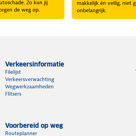
utoschade. Zo kun jij
makkelijk én veilig, niet 
orgen de weg op.
onbelangrijk.
Verkeersinformatie
Filelijst
Verkeersverwachting
Wegwerkzaamheden
Flitsers
Voorbereid op weg
Routeplanner