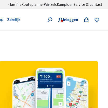
- km file
Routeplanner
Winkels
Kampioen
Service & contact
Inloggen
ap
Zakelijk