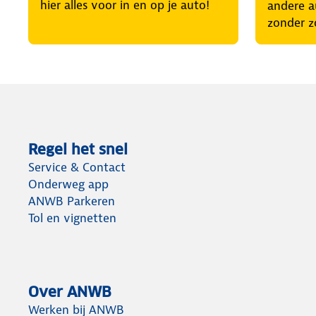
hier alles voor in en op je auto!
andere a
zonder z
Regel het snel
Service & Contact
Onderweg app
ANWB Parkeren
Tol en vignetten
Over ANWB
Werken bij ANWB