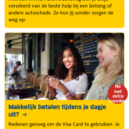
verzekerd van de beste hulp bij een botsing of
andere autoschade. Zo kun jij zonder zorgen de
weg op.
Nú
met
extra
voordeel
Makkelijk betalen tijdens je dagje
uit?
Redenen genoeg om de Visa Card te gebruiken. Je