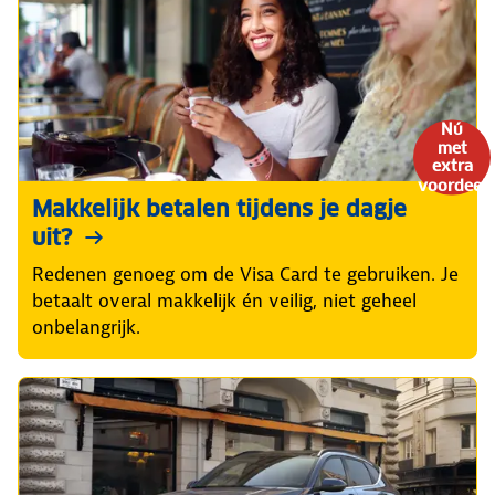
Nú
met
extra
voordeel
Makkelijk betalen tijdens je dagje
uit?
Redenen genoeg om de Visa Card te gebruiken. Je
betaalt overal makkelijk én veilig, niet geheel
onbelangrijk.