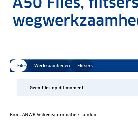
A50 Files, flitser
wegwerkzaamhe
Verkeersinformatie bijgewerkt
Files
Werkzaamheden
Flitsers
.
Geen
files
op dit moment
Bron: ANWB Verkeersinformatie / TomTom