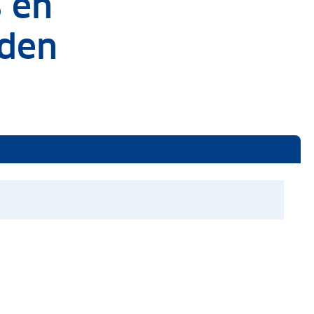
s en
den