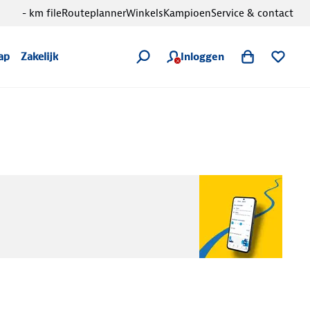
- km file
Routeplanner
Winkels
Kampioen
Service & contact
Inloggen
ap
Zakelijk