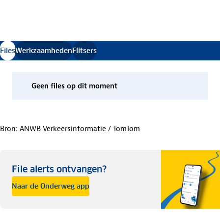
Verkeersinformatie bijgewerkt
Files
Werkzaamheden
Flitsers
.
Geen
files
op dit moment
Bron: ANWB Verkeersinformatie / TomTom
File alerts ontvangen?
Naar de Onderweg app