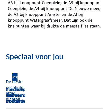
A8 bij knooppunt Coenplein, de A5 bij knooppunt
Coenplein, de A4 bij knooppunt De Nieuwe meer,
de A2 bij knooppunt Amstel en de A1 bij
knooppunt Watergraafsmeer. Dat zijn ook de
knelpunten waar bij drukte de meeste files staan.
Speciaal voor jou
Eenvoudig en met korting
ANWB Autoverzekeringen
Bespaar met de gratis app
De beste
pechhulp,
Parkeren
Goed
Goedkoop
altijd
met je
verzekerd
tanken in
dichtbij
mobiel
bij schade
de buurt?