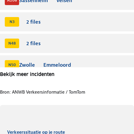
Sassenheim
Velsen
A208
2
files
N3
2
files
N48
Zwolle
Emmeloord
N50
Bekijk meer incidenten
2
files
+
10
min
3
km
N325
Bron: ANWB Verkeersinformatie / TomTom
Verkeerssituatie op je route