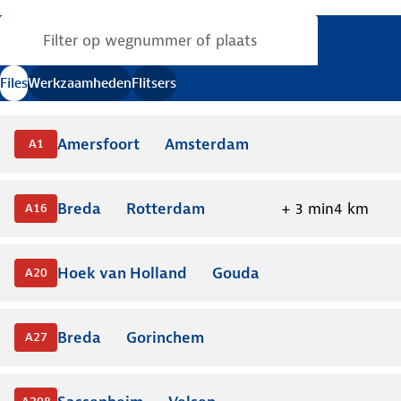
Verkeersinformatie bijgewerkt
.
Files
Werkzaamheden
Flitsers
Amersfoort
Amsterdam
A1
Breda
Rotterdam
+
3
min
4
km
A16
Hoek van Holland
Gouda
A20
Breda
Gorinchem
A27