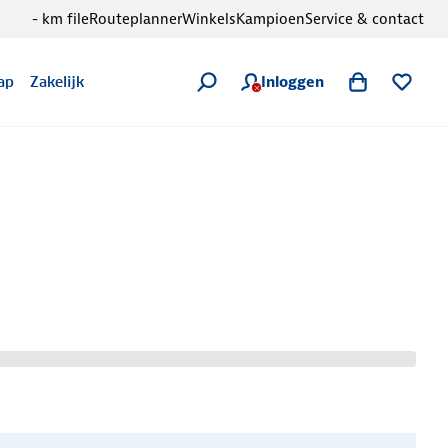
- km file
Routeplanner
Winkels
Kampioen
Service & contact
Inloggen
ap
Zakelijk