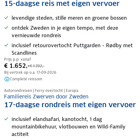
15-daagse reis met eigen vervoer
levendige steden, stille meren en groene bossen
ontdek Zweden in je eigen tempo, met deze
vernieuwde rondreis
inclusief retourovertocht Puttgarden - Rødby met
Scandlines
Prijs p.p. vanaf
€ 1.652,-
€ 1.702,-
Bij vertrek op o.a.
17-09-2026
Complete reissom
Nazomer korting
Autorondreizen | Ferry overtocht | Europa
Familiereis Zwerven door Zweden
17-daagse rondreis met eigen vervoer
inclusief elandsafari, kanotocht, 1 dag
mountainbikehuur, vlotbouwen en Wild-Family
actiteit