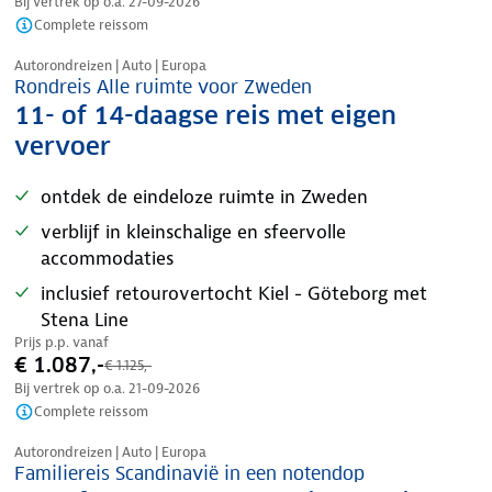
Bij vertrek op o.a.
27-09-2026
Complete reissom
Nazomer korting
Autorondreizen | Auto | Europa
Rondreis Alle ruimte voor Zweden
11- of 14-daagse reis met eigen
vervoer
ontdek de eindeloze ruimte in Zweden
verblijf in kleinschalige en sfeervolle
accommodaties
inclusief retourovertocht Kiel - Göteborg met
Stena Line
Prijs p.p. vanaf
€ 1.087,-
€ 1.125,-
Bij vertrek op o.a.
21-09-2026
Complete reissom
Nazomer korting
Autorondreizen | Auto | Europa
Familiereis Scandinavië in een notendop