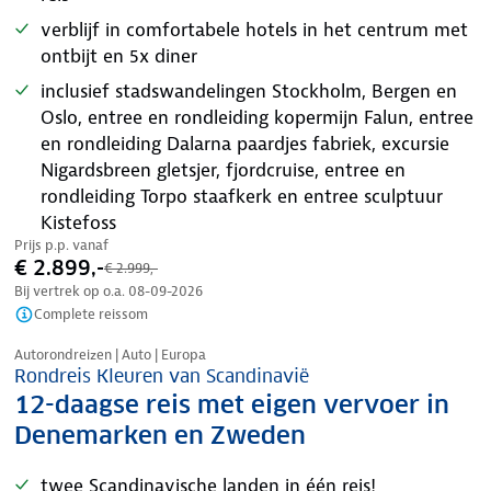
verblijf in comfortabele hotels in het centrum met
ontbijt en 5x diner
inclusief stadswandelingen Stockholm, Bergen en
Oslo, entree en rondleiding kopermijn Falun, entree
en rondleiding Dalarna paardjes fabriek, excursie
Nigardsbreen gletsjer, fjordcruise, entree en
rondleiding Torpo staafkerk en entree sculptuur
Kistefoss
Prijs p.p. vanaf
€ 2.899,-
€ 2.999,-
Bij vertrek op o.a.
08-09-2026
Complete reissom
Nazomer korting
Autorondreizen | Auto | Europa
Rondreis Kleuren van Scandinavië
12-daagse reis met eigen vervoer in
Denemarken en Zweden
twee Scandinavische landen in één reis!