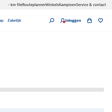
- km file
Routeplanner
Winkels
Kampioen
Service & contact
Inloggen
ap
Zakelijk