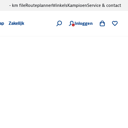
- km file
Routeplanner
Winkels
Kampioen
Service & contact
Inloggen
ap
Zakelijk