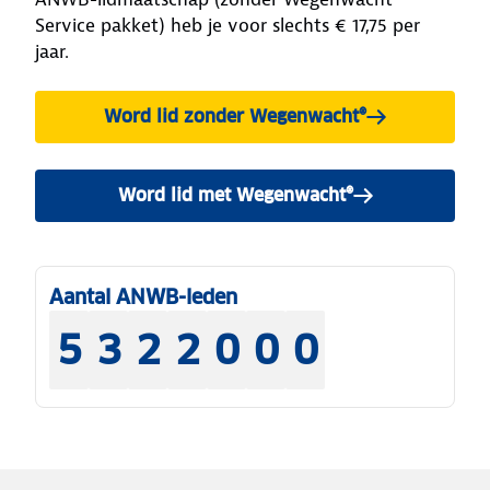
Service pakket) heb je voor slechts € 17,75 per
jaar.
Word lid zonder Wegenwacht®
Word lid met Wegenwacht®
Aantal ANWB-leden
5
3
2
2
0
0
0