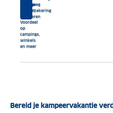
ANWB
af in je
Onderweg
handige
Kampeerkaart
reisverzekering
app
paklijst
CKE
Kamperen
Voordeel
op
campings,
winkels
en meer
Bereid je kampeervakantie ver