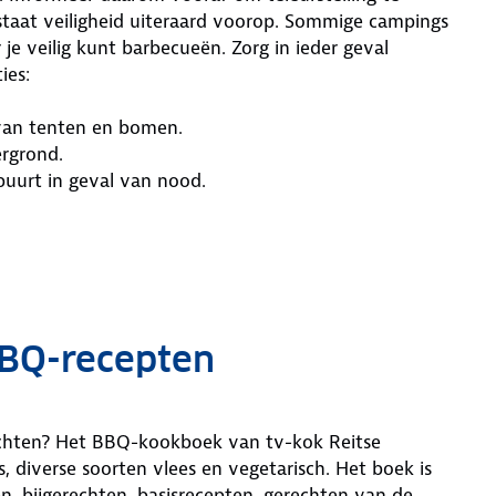
staat veiligheid uiteraard voorop. Sommige campings
je veilig kunt barbecueën. Zorg in ieder geval
ies:
 van tenten en bomen.
ergrond.
buurt in geval van nood.
BBQ-recepten
rechten? Het BBQ-kookboek van tv-kok Reitse
, diverse soorten vlees en vegetarisch. Het boek is
n, bijgerechten, basisrecepten, gerechten van de