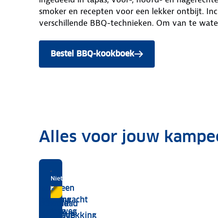
smoker en recepten voor een lekker ontbijt. Incl
verschillende BBQ-technieken. Om van te wate
Bestel BBQ-kookboek
Alles voor jouw kampe
Kampeervoordeel
Verzeker je tent
Inclusief actuele brandstofprijzen
Niets vergeten?
Bestel
Boek een
met
Wegenwacht
camping
Sluit
Download
Gebruik
de
Europa
onderweg
bagagedekking
de ANWB
onze