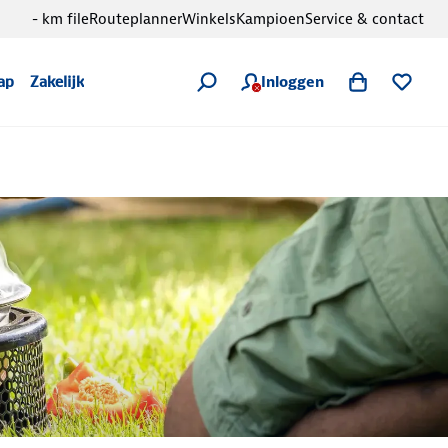
- km file
Routeplanner
Winkels
Kampioen
Service & contact
Inloggen
ap
Zakelijk