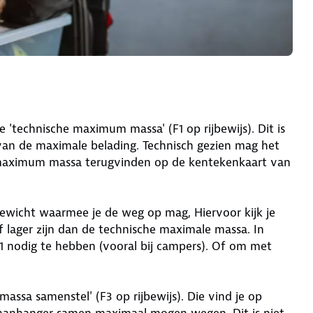
 'technische maximum massa' (F1 op rijbewijs). Dit is
van de maximale belading. Technisch gezien mag het
e maximum massa terugvinden op de kentekenkaart van
ewicht waarmee je de weg op mag, Hiervoor kijk je
f lager zijn dan de technische maximale massa. In
C1 nodig te hebben (vooral bij campers). Of om met
assa samenstel' (F3 op rijbewijs). Die vind je op
f aanhanger samen maximaal mogen wegen. Dit is niet