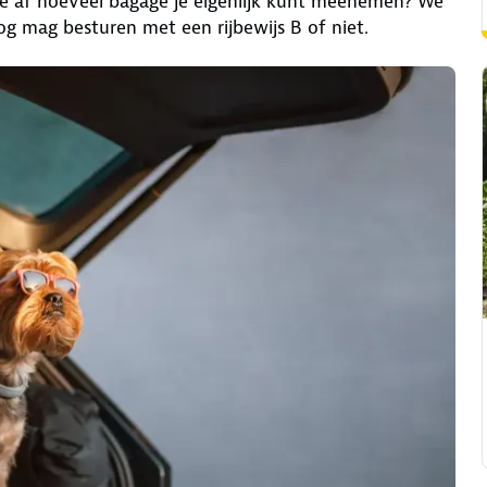
je af hoeveel bagage je eigenlijk kunt meenemen? We
nog mag besturen met een rijbewijs B of niet.