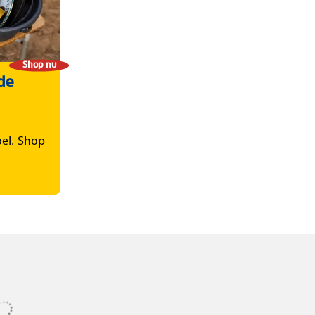
Shop nu
de
el. Shop