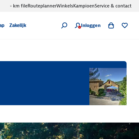
- km file
Routeplanner
Winkels
Kampioen
Service & contact
Inloggen
ap
Zakelijk