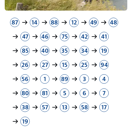
87
14
88
12
49
48
47
46
75
42
41
85
40
35
34
19
26
27
15
25
94
56
1
89
3
4
80
81
5
6
7
38
57
13
58
17
19