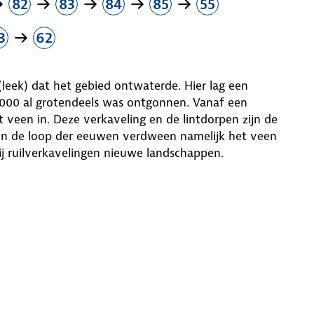
82
83
84
85
55
3
62
leek) dat het gebied ontwaterde. Hier lag een
 1000 al grotendeels was ontgonnen. Vanaf een
 veen in. Deze verkaveling en de lintdorpen zijn de
 In de loop der eeuwen verdween namelijk het veen
ij ruilverkavelingen nieuwe landschappen.