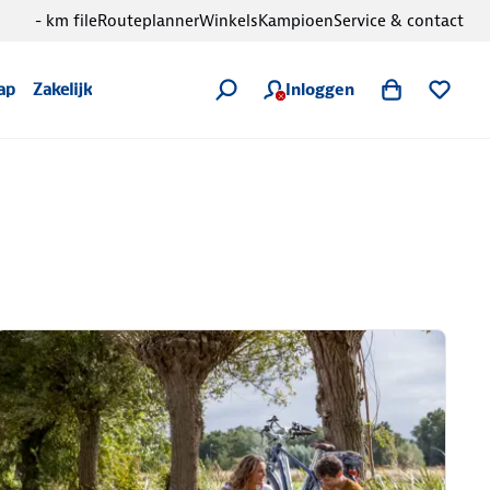
- km file
Routeplanner
Winkels
Kampioen
Service & contact
Inloggen
ap
Zakelijk