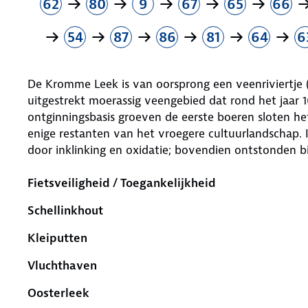
62
80
9
67
65
66
54
87
86
81
64
6
De Kromme Leek is van oorsprong een veenriviertje (
uitgestrekt moerassig veengebied dat rond het jaar
ontginningsbasis groeven de eerste boeren sloten het
enige restanten van het vroegere cultuurlandschap.
door inklinking en oxidatie; bovendien ontstonden b
Fietsveiligheid / Toegankelijkheid
Schellinkhout
Kleiputten
Vluchtha­ven
Oosterleek