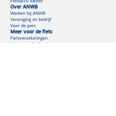
Fietsaccu kiezen
Over ANWB
Werken bij ANWB
Vereniging en bedrijf
Voor de pers
Meer voor de fiets
Fietsverzekeringen
Wegenwacht Fiets
Fietsvakanties
Fietsroutes
Aansprakelijkheid
Privacy statement
Cookies wijzigen
Algemene voorwaarden
Lidmaatschap opzeggen
© ANWB