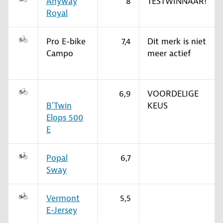
Anyway
8
TESTWINNAAR!
Royal
Pro E-bike
7,4
Dit merk is niet
Campo
meer actief
6,9
VOORDELIGE
B'Twin
KEUS
Elops 500
E
Popal
6,7
Sway
Vermont
5,5
E-Jersey