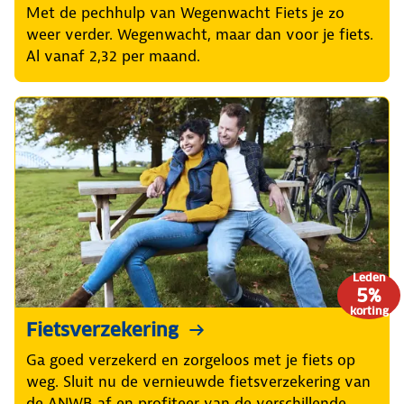
Met de pechhulp van Wegenwacht Fiets je zo
weer verder. Wegenwacht, maar dan voor je fiets.
Al vanaf 2,32 per maand.
Leden
5%
korting
Fietsverzekering
Ga goed verzekerd en zorgeloos met je fiets op
weg. Sluit nu de vernieuwde fietsverzekering van
de ANWB af en profiteer van de verschillende