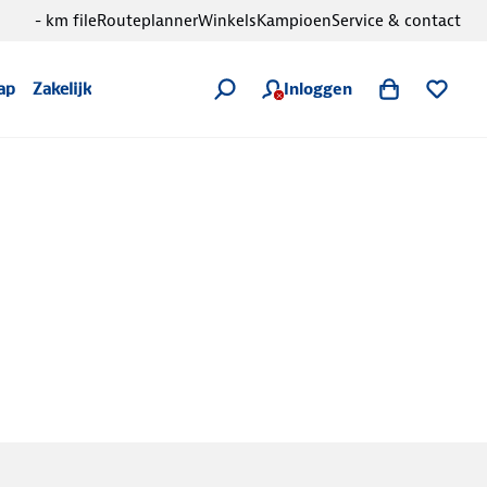
- km file
Routeplanner
Winkels
Kampioen
Service & contact
Inloggen
ap
Zakelijk