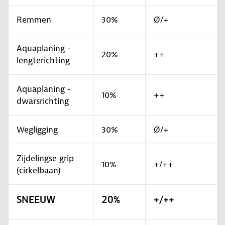
Remmen
30%
Ø/+
Aquaplaning -
20%
++
lengterichting
Aquaplaning -
10%
++
dwarsrichting
Wegligging
30%
Ø/+
Zijdelingse grip
10%
+/++
(cirkelbaan)
SNEEUW
20%
+/++