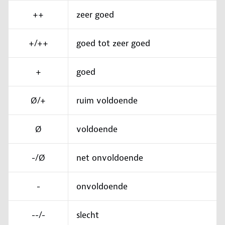
++
zeer goed
+/++
goed tot zeer goed
+
goed
Ø/+
ruim voldoende
Ø
voldoende
-/Ø
net onvoldoende
-
onvoldoende
--/-
slecht