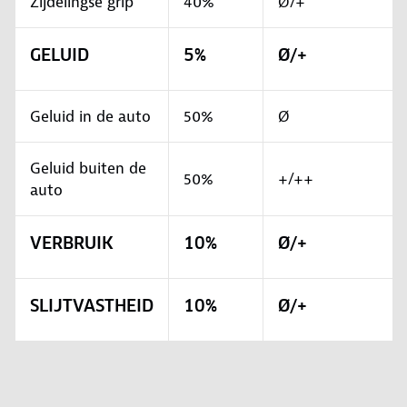
Zijdelingse grip
40%
Ø/+
GELUID
5%
Ø/+
Geluid in de auto
50%
Ø
Geluid buiten de
50%
+/++
auto
VERBRUIK
10%
Ø/+
SLIJTVASTHEID
10%
Ø/+