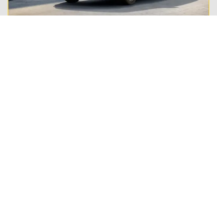
Private lease
Steeds meer Nederlanders leasen hun privé-auto.
Lees alles over private lease en ontdek of het ook
wat voor jou is.
Regel het snel
Service & Contact
Private lease
ANWB Autoverkoopservice
Occasions
Alles voor je auto