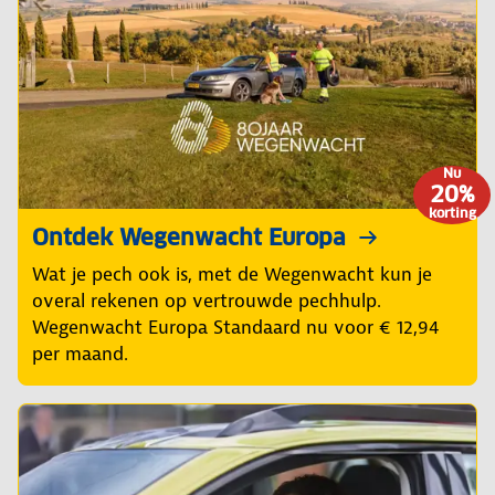
Nu
20%
korting
Ontdek Wegenwacht Europa
Wat je pech ook is, met de Wegenwacht kun je
overal rekenen op vertrouwde pechhulp.
Wegenwacht Europa Standaard nu voor € 12,94
per maand.