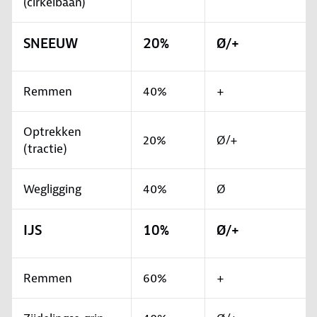
(cirkelbaan)
SNEEUW
20%
Ø/+
Remmen
40%
+
Optrekken
20%
Ø/+
(tractie)
Wegligging
40%
Ø
IJS
10%
Ø/+
Remmen
60%
+