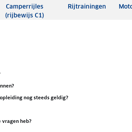
Camperrijles
Rijtrainingen
Moto
(rijbewijs C1)
?
annen?
pleiding nog steeds geldig?
e vragen heb?