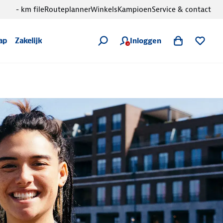
- km file
Routeplanner
Winkels
Kampioen
Service & contact
Inloggen
ap
Zakelijk