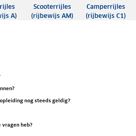
ijles
Scooterrijles
Camperrijles
ijs A)
(rijbewijs AM)
(rijbewijs C1)
?
annen?
pleiding nog steeds geldig?
e vragen heb?