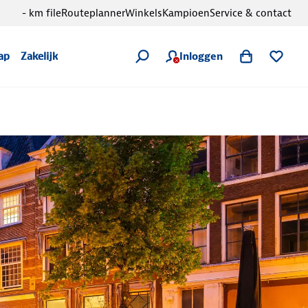
- km file
Routeplanner
Winkels
Kampioen
Service & contact
Inloggen
ap
Zakelijk