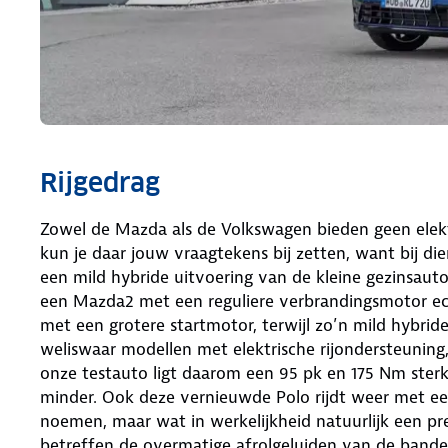
Rijgedrag
Zowel de Mazda als de Volkswagen bieden geen elektr
kun je daar jouw vraagtekens bij zetten, want bij die
een mild hybride uitvoering van de kleine gezinsauto
een Mazda2 met een reguliere verbrandingsmotor ec
met een grotere startmotor, terwijl zo’n mild hybrid
weliswaar modellen met elektrische rijondersteuning
onze testauto ligt daarom een 95 pk en 175 Nm sterk
minder. Ook deze vernieuwde Polo rijdt weer met ee
noemen, maar wat in werkelijkheid natuurlijk een pr
betreffen de overmatige afrolgeluiden van de bande