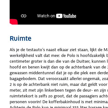
Ruimte
Als je de testauto’s naast elkaar ziet staan, lijkt de
werkelijkheid valt dat mee: de Polo is hoofdzakelijk
centimeter groter is dan die van de Duitser, kunnen
hoofd en benen kwijt dan op de achterbank van de 2.
gewassen middentunnel dat je op die plek een derd
bagagebodem. Dat veroorzaakt allerlei ongemak, zoal
2 is op de achterbank niet ruim, maar dat geldt voor 
meter, zit met zijn linkerbeen tegen de deur- en zij
ruimtetekort is zelfs zo groot, dat de passagiers a
personen voorin! De kofferbakinhoud is met minimaa
Achterin de Polo kun je minimaal 355 liter bagage kwi