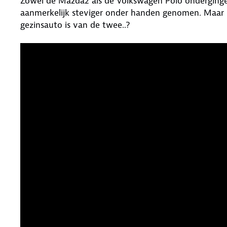
Zowel de Mazda2 als de Volkswagen Polo ondergingen 
aanmerkelijk steviger onder handen genomen. Maar b
gezinsauto is van de twee..?