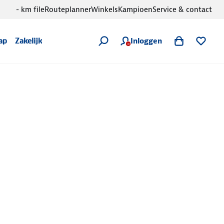
- km file
Routeplanner
Winkels
Kampioen
Service & contact
Inloggen
ap
Zakelijk