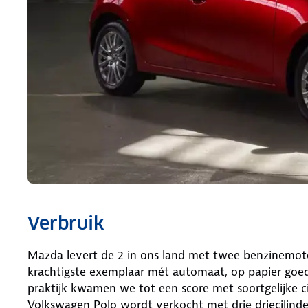
Verbruik
Mazda levert de 2 in ons land met twee benzinemotore
krachtigste exemplaar mét automaat, op papier goed 
praktijk kwamen we tot een score met soortgelijke ci
Volkswagen Polo wordt verkocht met drie driecilin