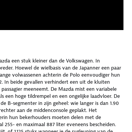
 Mazda een stuk kleiner dan de Volkswagen. In
 breder. Hoewel de wielbasis van de Japanner een paar
 lange volwassenen achterin de Polo eenvoudiger hun
 In beide gevallen verhindert een uit de kluiten
e passagier meeneemt. De Mazda mist een variabele
s een hoge tildrempel en een ongelijke laadvloer. De
de B-segmenter in zijn geheel: wie langer is dan 1.90
n rechter aan de middenconsole geplakt. Het
chterin hun bekerhouders moeten delen met de
l 255- en maximaal 887 liter eveneens bescheiden.
jt, of 1.125 stuks wanneer je de rugleuning van de