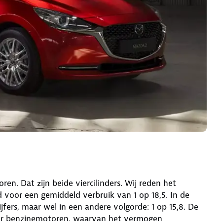
n. Dat zijn beide viercilinders. Wij reden het
voor een gemiddeld verbruik van 1 op 18,5. In de
jfers, maar wel in een andere volgorde: 1 op 15,8. De
der benzinemotoren, waarvan het vermogen