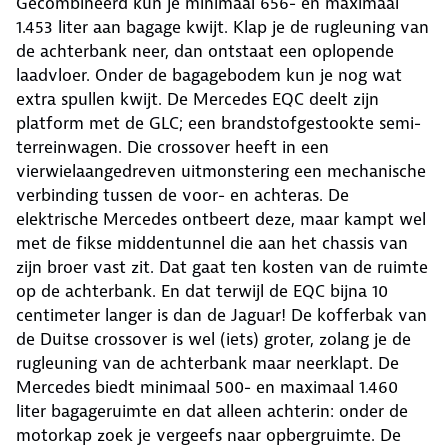
Gecombineerd kun je minimaal 656- en maximaal
1.453 liter aan bagage kwijt. Klap je de rugleuning van
de achterbank neer, dan ontstaat een oplopende
laadvloer. Onder de bagagebodem kun je nog wat
extra spullen kwijt. De Mercedes EQC deelt zijn
platform met de GLC; een brandstofgestookte semi-
terreinwagen. Die crossover heeft in een
vierwielaangedreven uitmonstering een mechanische
verbinding tussen de voor- en achteras. De
elektrische Mercedes ontbeert deze, maar kampt wel
met de fikse middentunnel die aan het chassis van
zijn broer vast zit. Dat gaat ten kosten van de ruimte
op de achterbank. En dat terwijl de EQC bijna 10
centimeter langer is dan de Jaguar! De kofferbak van
de Duitse crossover is wel (iets) groter, zolang je de
rugleuning van de achterbank maar neerklapt. De
Mercedes biedt minimaal 500- en maximaal 1.460
liter bagageruimte en dat alleen achterin: onder de
motorkap zoek je vergeefs naar opbergruimte. De