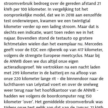
stroomverbruik bedroeg over de gereden afstand 21
kWh per 100 kilometer. In vergelijking tot het
oorspronkelijke model, dat we in 2018 aan eenzelfde
test onderwierpen, kwamen we een twintigtal
kilometer verder op een lading stroom. Maar dat is
slechts een indicatie, want toen reden we in het
najaar. Bovendien stond de testauto op grotere
lichtmetalen wielen dan het exemplaar nu. Mercedes
geeft voor de EQC een rijbereik op van 417 kilometer,
volgens de strengste Europese meetcyclus. Maar bij
de ANWB doen we dus altijd onze eigen
actieradiusproef. We vertrokken na een nacht laden
met 299 kilometer in de batterij en na afloop van
onze 220 kilometer lange rit - die binnendoor naar de
luchthaven van Lelystad voert en over de snelweg
weer terug naar het hoofdkantoor van de ANWB -
hadden we volgens de boordcomputer nog 150
kilometer ‘over’. Het gemiddelde stroomverbruik was
tijdens onze test gelijk aan dat van de Jaguar: 21 kWh