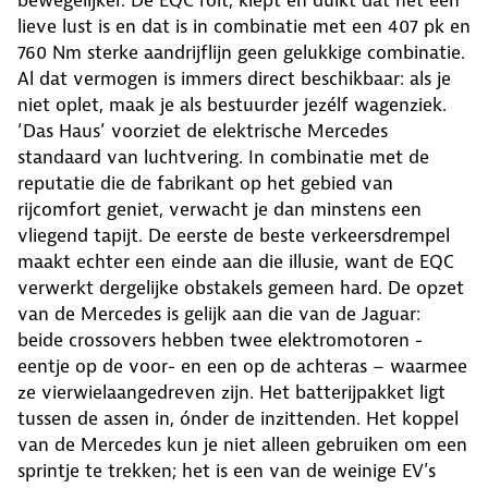
bewegelijker. De EQC rolt, kiept en duikt dat het een
lieve lust is en dat is in combinatie met een 407 pk en
760 Nm sterke aandrijflijn geen gelukkige combinatie.
Al dat vermogen is immers direct beschikbaar: als je
niet oplet, maak je als bestuurder jezélf wagenziek.
‘Das Haus’ voorziet de elektrische Mercedes
standaard van luchtvering. In combinatie met de
reputatie die de fabrikant op het gebied van
rijcomfort geniet, verwacht je dan minstens een
vliegend tapijt. De eerste de beste verkeersdrempel
maakt echter een einde aan die illusie, want de EQC
verwerkt dergelijke obstakels gemeen hard. De opzet
van de Mercedes is gelijk aan die van de Jaguar:
beide crossovers hebben twee elektromotoren -
eentje op de voor- en een op de achteras – waarmee
ze vierwielaangedreven zijn. Het batterijpakket ligt
tussen de assen in, ónder de inzittenden. Het koppel
van de Mercedes kun je niet alleen gebruiken om een
sprintje te trekken; het is een van de weinige EV’s