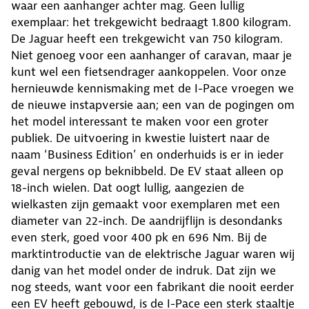
waar een aanhanger achter mag. Geen lullig
exemplaar: het trekgewicht bedraagt 1.800 kilogram.
De Jaguar heeft een trekgewicht van 750 kilogram.
Niet genoeg voor een aanhanger of caravan, maar je
kunt wel een fietsendrager aankoppelen. Voor onze
hernieuwde kennismaking met de I-Pace vroegen we
de nieuwe instapversie aan; een van de pogingen om
het model interessant te maken voor een groter
publiek. De uitvoering in kwestie luistert naar de
naam ‘Business Edition’ en onderhuids is er in ieder
geval nergens op beknibbeld. De EV staat alleen op
18-inch wielen. Dat oogt lullig, aangezien de
wielkasten zijn gemaakt voor exemplaren met een
diameter van 22-inch. De aandrijflijn is desondanks
even sterk, goed voor 400 pk en 696 Nm. Bij de
marktintroductie van de elektrische Jaguar waren wij
danig van het model onder de indruk. Dat zijn we
nog steeds, want voor een fabrikant die nooit eerder
een EV heeft gebouwd, is de I-Pace een sterk staaltje