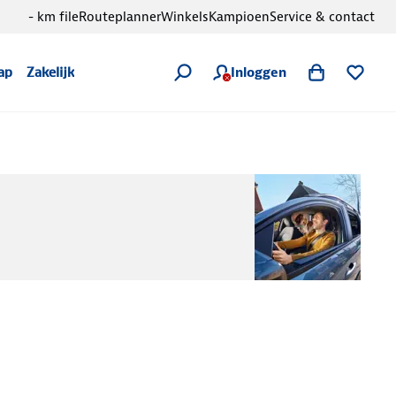
- km file
Routeplanner
Winkels
Kampioen
Service & contact
Inloggen
ap
Zakelijk