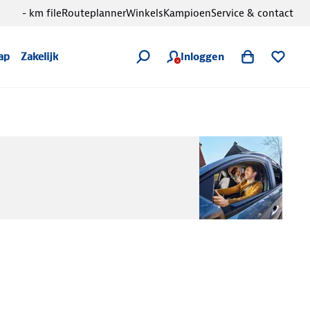
- km file
Routeplanner
Winkels
Kampioen
Service & contact
Inloggen
ap
Zakelijk